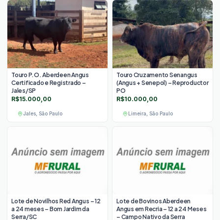
Touro P.O. Aberdeen Angus
Touro Cruzamento Senangus
Certificado e Registrado –
(Angus + Senepol) – Reproductor
Jales/SP
PO
R$
15.000,00
R$
10.000,00
Jales, São Paulo
Limeira, São Paulo
Lote de Novilhos Red Angus – 12
Lote de Bovinos Aberdeen
a 24 meses – Bom Jardim da
Angus em Recria – 12 a 24 Meses
Serra/SC
– Campo Nativo da Serra