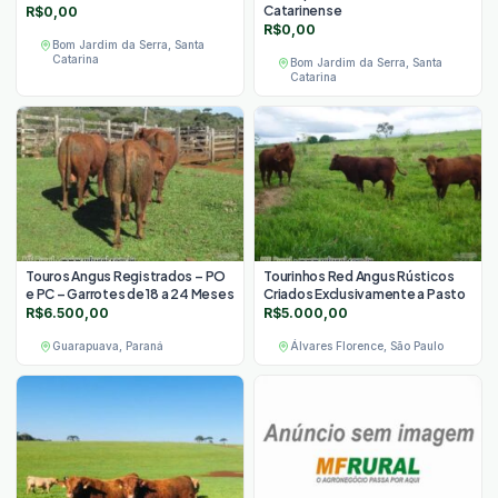
Catarinense
R$
0,00
R$
0,00
Bom Jardim da Serra, Santa
Catarina
Bom Jardim da Serra, Santa
Catarina
Touros Angus Registrados – PO
Tourinhos Red Angus Rústicos
e PC – Garrotes de 18 a 24 Meses
Criados Exclusivamente a Pasto
R$
6.500,00
R$
5.000,00
Guarapuava, Paraná
Álvares Florence, São Paulo