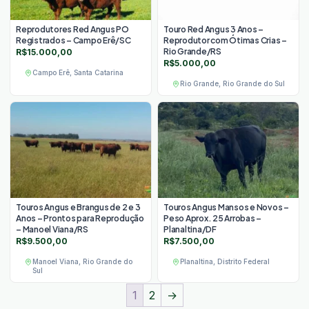
Reprodutores Red Angus PO
Touro Red Angus 3 Anos –
Registrados – Campo Erê/SC
Reprodutor com Ótimas Crias –
Rio Grande/RS
R$
15.000,00
R$
5.000,00
Campo Erê, Santa Catarina
Rio Grande, Rio Grande do Sul
Touros Angus e Brangus de 2 e 3
Touros Angus Mansos e Novos –
Anos – Prontos para Reprodução
Peso Aprox. 25 Arrobas –
– Manoel Viana/RS
Planaltina/DF
R$
9.500,00
R$
7.500,00
Manoel Viana, Rio Grande do
Planaltina, Distrito Federal
Sul
1
2
→