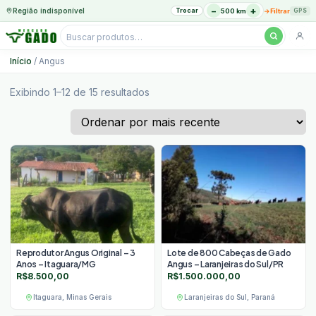
−
+
Região indisponível
Trocar
→
500 km
Filtrar
GPS
Pesquisar
produtos
Ir
Início
/ Angus
para
o
Classificado
Exibindo 1–12 de 15 resultados
por
conteúdo
mais
recente
Reprodutor Angus Original – 3
Lote de 800 Cabeças de Gado
Anos – Itaguara/MG
Angus – Laranjeiras do Sul/PR
R$
8.500,00
R$
1.500.000,00
Itaguara, Minas Gerais
Laranjeiras do Sul, Paraná