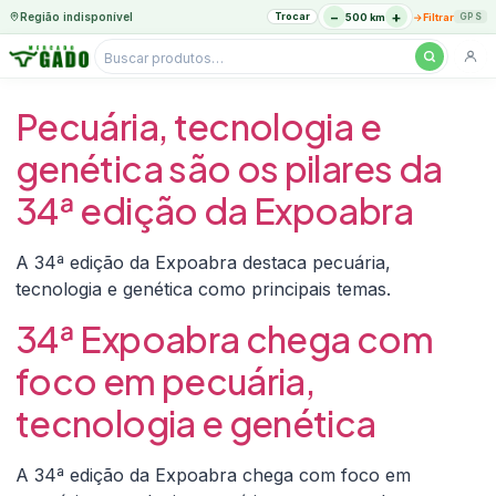
−
+
Região indisponível
Trocar
→
500 km
Filtrar
GPS
Pesquisar
produtos
Ir
Pecuária, tecnologia e
para
o
genética são os pilares da
conteúdo
34ª edição da Expoabra
A 34ª edição da Expoabra destaca pecuária,
tecnologia e genética como principais temas.
34ª Expoabra chega com
foco em pecuária,
tecnologia e genética
A 34ª edição da Expoabra chega com foco em