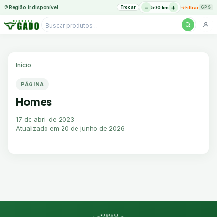
−
+
Região indisponível
Trocar
→
500 km
Filtrar
GPS
Pesquisar
produtos
Ir
para
o
Início
conteúdo
PÁGINA
Homes
17 de abril de 2023
Atualizado em 20 de junho de 2026