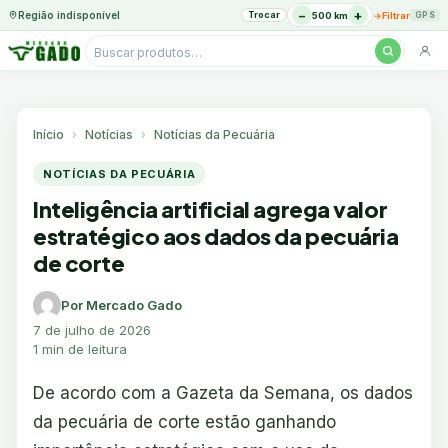
−
+
Região indisponível
Trocar
→
500 km
Filtrar
GPS
Pesquisar
produtos
Ir
para
o
Início
Notícias
Notícias da Pecuária
conteúdo
NOTÍCIAS DA PECUÁRIA
Inteligência artificial agrega valor
estratégico aos dados da pecuária
de corte
Por Mercado Gado
7 de julho de 2026
1 min de leitura
De acordo com a Gazeta da Semana, os dados
da pecuária de corte estão ganhando