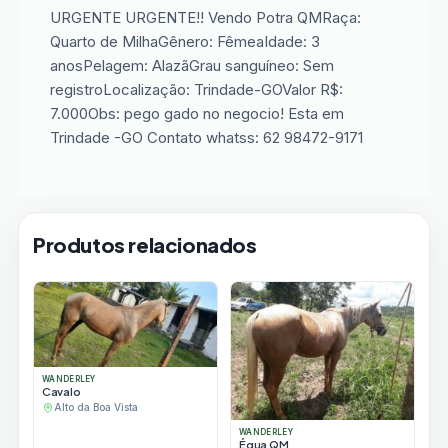
URGENTE URGENTE!! Vendo Potra QMRaça:
Quarto de MilhaGênero: FêmeaIdade: 3
anosPelagem: AlazãGrau sanguíneo: Sem
registroLocalização: Trindade-GOValor R$:
7.000Obs: pego gado no negocio! Esta em
Trindade -GO Contato whatss: 62 98472-9171
Produtos relacionados
WANDERLEY
Cavalo
Alto da Boa Vista
WANDERLEY
Égua QM