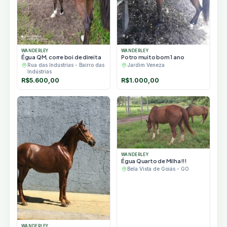
WANDERLEY
WANDERLEY
Égua QM, corre boi de direita
Potro muito bom 1 ano
Rua das Indústrias - Bairro das
Jardim Veneza
Indústrias
R$
5.600,00
R$
1.000,00
WANDERLEY
Égua Quarto de Milha!!!
Bela Vista de Goiás - GO
WANDERLEY