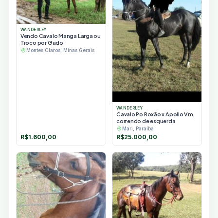
WANDERLEY
Vendo Cavalo Manga Larga ou
Troco por Gado
Montes Claros, Minas Gerais
WANDERLEY
Cavalo Po Roxão x Apollo Vm,
correndo de esquerda
Mari, Paraíba
R$
1.600,00
R$
25.000,00