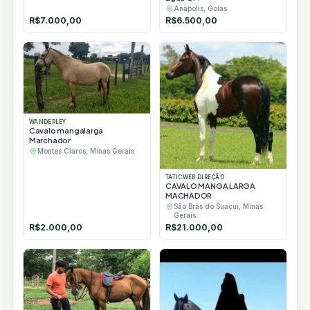
Anápolis, Goiás
R$
7.000,00
R$
6.500,00
WANDERLEY
Cavalo mangalarga
Marchador
Montes Claros, Minas Gerais
TATICWEB DIREÇÃO
CAVALO MANGA LARGA
MACHADOR
São Brás do Suaçuí, Minas
Gerais
R$
2.000,00
R$
21.000,00