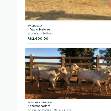
WANDERLEY
4 Vacas Nelores
Limeira, São Paulo
R$
2.600,00
TATICWEB DIREÇÃO
Bezerros Nelore
Feira de Santana - Maria Quitéria