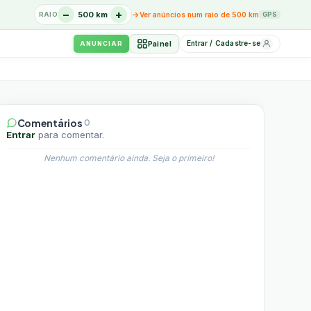
−
+
→
500 km
RAIO
Ver anúncios num raio de 500 km
GPS
Entrar / Cadastre-se
Painel
ANUNCIAR
Comentários
0
Entrar
para comentar.
Nenhum comentário ainda. Seja o primeiro!