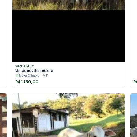
WANDERLEY
Vendo novilhas nelore
Nova Olímpia - MT
R$
1.150,00
R