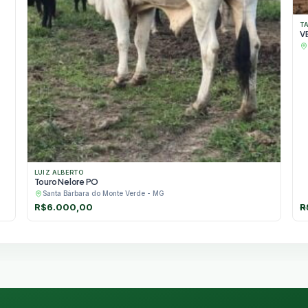
T
V
LUIZ ALBERTO
Touro Nelore PO
Santa Bárbara do Monte Verde - MG
R$
6.000,00
R