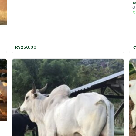
T
G
R$
250,00
R