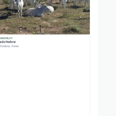
ANDERLEY
ado Nelore
Goiânia, Goiás