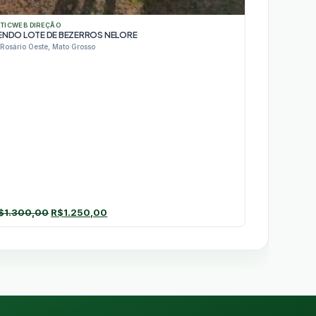
ATICWEB DIREÇÃO
ENDO LOTE DE BEZERROS NELORE
Rosário Oeste, Mato Grosso
O
O
$
1.300,00
R$
1.250,00
preço
preço
original
atual
era:
é:
R$1.300,00.
R$1.250,00.