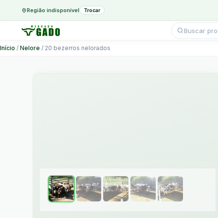
Região indisponível
Trocar
Pesquisar
produtos
Ir
Início
/
Nelore
/ 20 bezerros nelorados
para
o
conteúdo