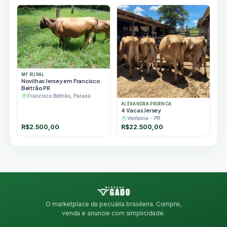
MF RURAL
Novilhas Jersey em Francisco
Beltrão PR
Francisco Beltrão, Paraná
ALEXANDRA PROENCA
4 Vacas Jersey
Ventania - PR
R$
2.500,00
R$
22.500,00
O marketplace da pecuária brasileira. Compre,
venda e anuncie com simplicidade.