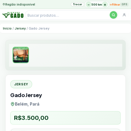
−
+
Região indisponível
Trocar
→
500 km
Filtrar
GPS
Pesquisar
produtos
Ir
Início
/
Jersey
/ Gado Jersey
para
o
conteúdo
JERSEY
Gado Jersey
Belém, Pará
R$
3.500,00