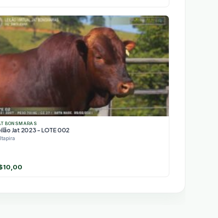
AT BONSMARAS
eilão Jat 2023 - LOTE 002
Itapira
$
10,00