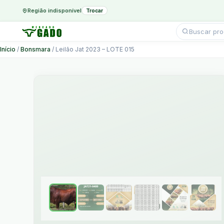
Região indisponível
Trocar
Pesquisar
produtos
Ir
Início
/
Bonsmara
/ Leilão Jat 2023 – LOTE 015
para
o
conteúdo