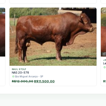
J
L
RAUL STOLF
NAS 20-578
São Miguel Arcanjo - SP
O
O
R$
12.000,00
R$
11.500,00
R
preço
preço
original
atual
era:
é:
R$12.000,00.
R$11.500,00.