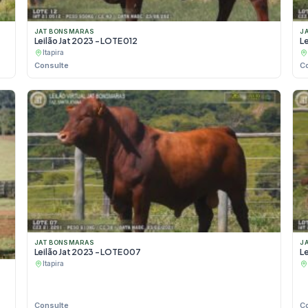
JAT BONSMARAS
J
Leilão Jat 2023 - LOTE 012
L
Itapira
Consulte
C
JAT BONSMARAS
J
Leilão Jat 2023 - LOTE 007
Le
Itapira
Consulte
C