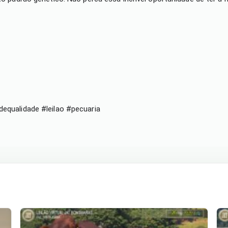
equalidade #leilao #pecuaria