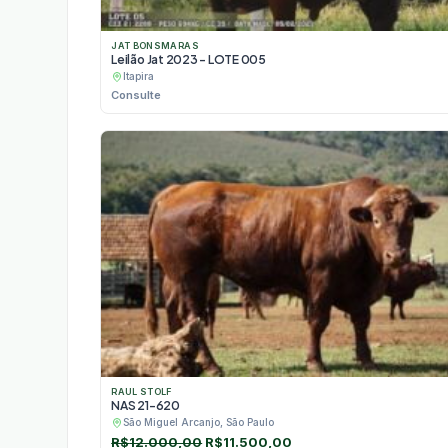
JAT BONSMARAS
Leilão Jat 2023 - LOTE 005
Itapira
Consulte
RAUL STOLF
NAS 21-620
São Miguel Arcanjo, São Paulo
O
O
R$
12.000,00
R$
11.500,00