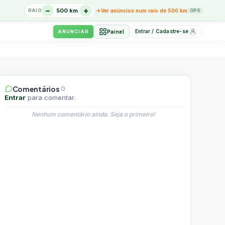
−
+
→
500 km
RAIO
Ver anúncios num raio de 500 km
GPS
Entrar / Cadastre-se
Painel
ANUNCIAR
Comentários
0
Entrar
para comentar.
Nenhum comentário ainda. Seja o primeiro!