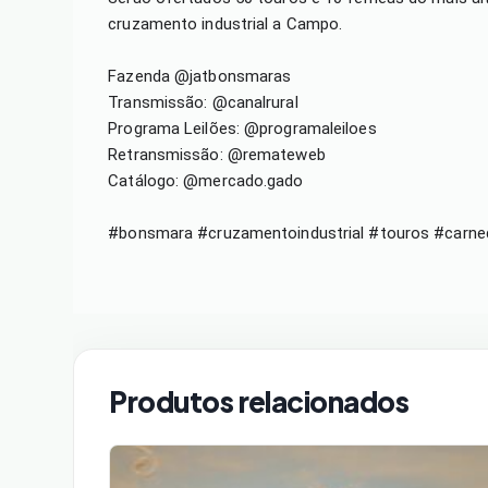
cruzamento industrial a Campo.
Fazenda @jatbonsmaras
Transmissão: @canalrural
Programa Leilões: @programaleiloes
Retransmissão: @remateweb
Catálogo: @mercado.gado
#bonsmara #cruzamentoindustrial #touros #carned
Produtos relacionados