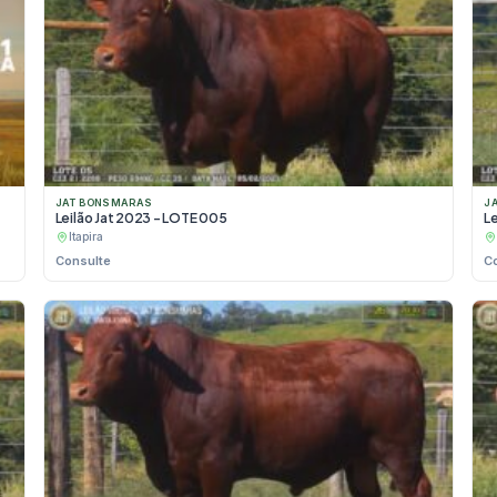
JAT BONSMARAS
J
Leilão Jat 2023 - LOTE 005
L
Itapira
Consulte
C