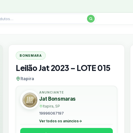
BONSMARA
Leilão Jat 2023 – LOTE 015
Itapira
ANUNCIANTE
Jat Bonsmaras
Itapira, SP
19996067197
Ver todos os anúncios
→