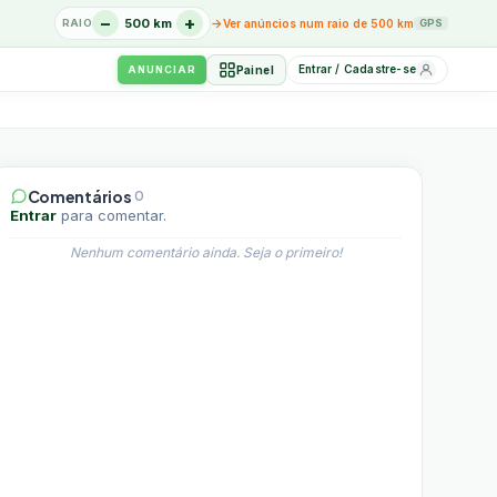
−
+
→
500 km
RAIO
Ver anúncios num raio de 500 km
GPS
Entrar / Cadastre-se
Painel
ANUNCIAR
Comentários
0
Entrar
para comentar.
Nenhum comentário ainda. Seja o primeiro!