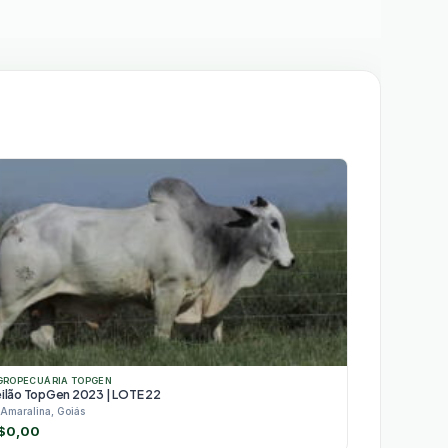
GROPECUÁRIA TOPGEN
eilão TopGen 2023 | LOTE 22
Amaralina, Goiás
$
0,00