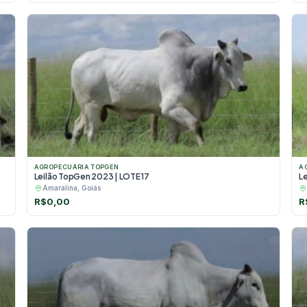
AGROPECUÁRIA TOPGEN
A
Leilão TopGen 2023 | LOTE 17
L
Amaralina, Goiás
R$
0,00
R