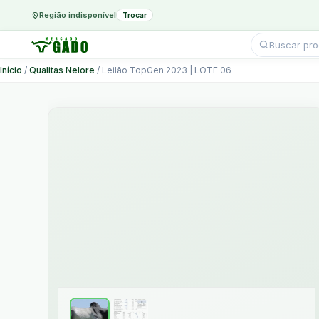
Região indisponível
Trocar
Pesquisar
produtos
Ir
Início
/
Qualitas Nelore
/ Leilão TopGen 2023 | LOTE 06
para
o
conteúdo