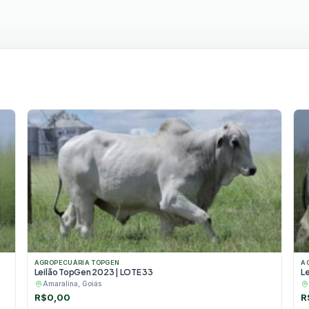
AGROPECUÁRIA TOPGEN
A
Leilão TopGen 2023 | LOTE 33
L
Amaralina, Goiás
R$
0,00
R