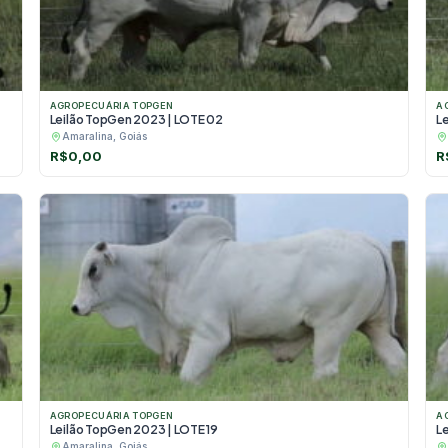
AGROPECUÁRIA TOPGEN
A
Leilão TopGen 2023 | LOTE 02
L
Amaralina, Goiás
R$
0,00
R
AGROPECUÁRIA TOPGEN
A
Leilão TopGen 2023 | LOTE 19
L
Amaralina, Goiás