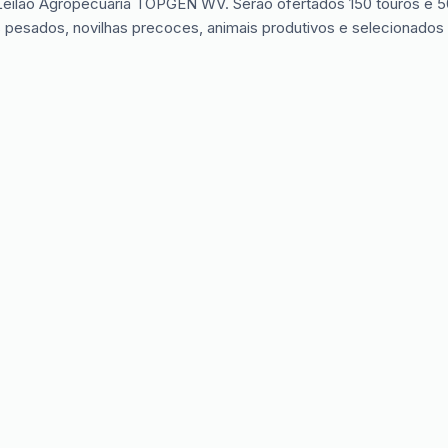
eilão Agropecuária TOPGEN WV. Serão ofertados 150 touros e 50 
pesados, novilhas precoces, animais produtivos e selecionados a