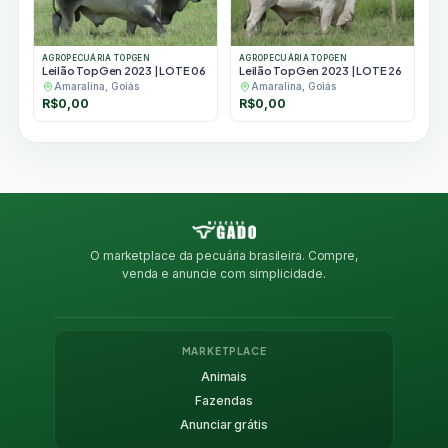
AGROPECUÁRIA TOPGEN
AGROPECUÁRIA TOPGEN
Leilão TopGen 2023 | LOTE 06
Leilão TopGen 2023 | LOTE 26
Amaralina, Goiás
Amaralina, Goiás
R$
0,00
R$
0,00
O marketplace da pecuária brasileira. Compre,
venda e anuncie com simplicidade.
MARKETPLACE
Animais
Fazendas
Anunciar grátis