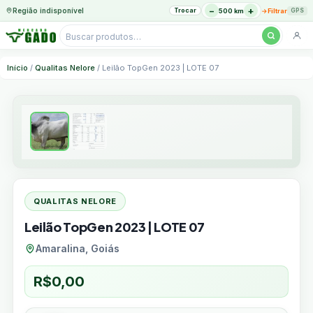
−
+
Região indisponível
Trocar
→
500 km
Filtrar
GPS
Pesquisar
produtos
Ir
Início
/
Qualitas Nelore
/ Leilão TopGen 2023 | LOTE 07
para
o
conteúdo
QUALITAS NELORE
Leilão TopGen 2023 | LOTE 07
Amaralina, Goiás
R$
0,00