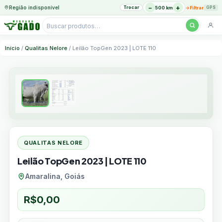
−
+
Região indisponível
Trocar
→
500 km
Filtrar
GPS
Pesquisar
produtos
Ir
Início
/
Qualitas Nelore
/ Leilão TopGen 2023 | LOTE 110
para
o
conteúdo
QUALITAS NELORE
Leilão TopGen 2023 | LOTE 110
Amaralina, Goiás
R$
0,00