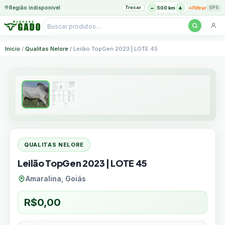
−
+
Região indisponível
Trocar
→
500 km
Filtrar
GPS
Pesquisar
produtos
Ir
Início
/
Qualitas Nelore
/ Leilão TopGen 2023 | LOTE 45
para
o
conteúdo
QUALITAS NELORE
Leilão TopGen 2023 | LOTE 45
Amaralina, Goiás
R$
0,00