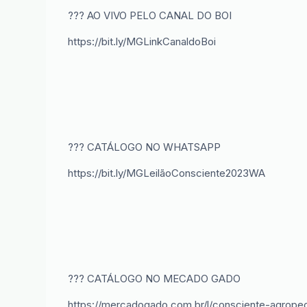
??? AO VIVO PELO CANAL DO BOI
https://bit.ly/MGLinkCanaldoBoi
??? CATÁLOGO NO WHATSAPP
https://bit.ly/MGLeilãoConsciente2023WA
??? CATÁLOGO NO MECADO GADO
https://mercadogado.com.br/l/consciente-agropec