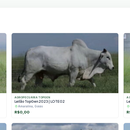
AGROPECUÁRIA TOPGEN
A
Leilão TopGen 2023 | LOTE 02
L
Amaralina, Goiás
R$
0,00
R