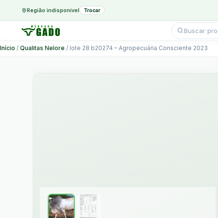
Região indisponível
Trocar
Pesquisar
produtos
Ir
Início
/
Qualitas Nelore
/ lote 28 b20274 – Agropecuária Consciente 2023
para
o
conteúdo