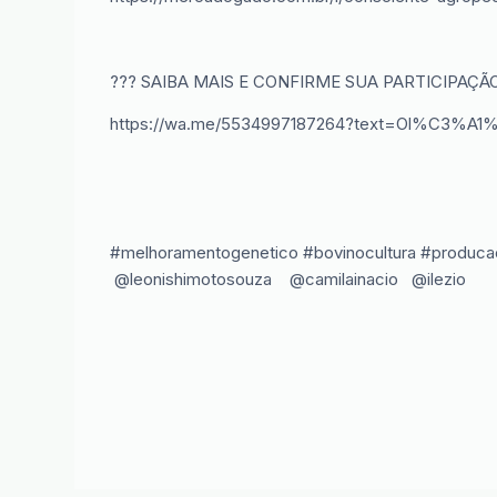
??? SAIBA MAIS E CONFIRME SUA PARTICIPAÇÃ
https://wa.me/5534997187264?text=Ol%C3%A1
#melhoramentogenetico #bovinocultura #produc
@leonishimotosouza @camilainacio @ilezio