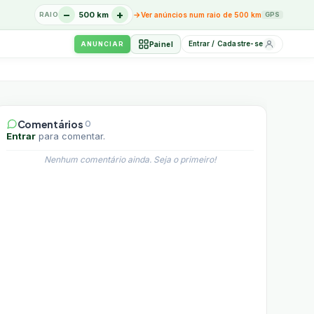
−
+
→
500 km
RAIO
Ver anúncios num raio de 500 km
GPS
Entrar / Cadastre-se
Painel
ANUNCIAR
Comentários
0
Entrar
para comentar.
Nenhum comentário ainda. Seja o primeiro!