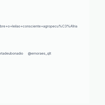
e+o+leilao+consciente+agropecu%C3%A1ria
hermetadeubonadio @emoraes_qlt