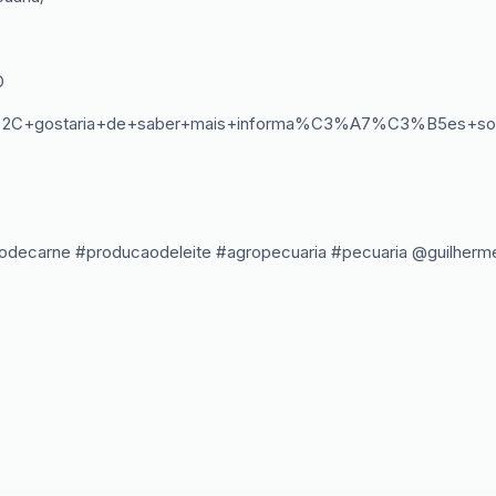
O
%2C+gostaria+de+saber+mais+informa%C3%A7%C3%B5es+sobr
aodecarne #producaodeleite #agropecuaria #pecuaria @guil