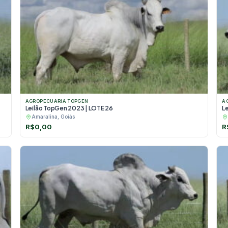
AGROPECUÁRIA TOPGEN
A
Leilão TopGen 2023 | LOTE 26
Le
Amaralina, Goiás
R$
0,00
R