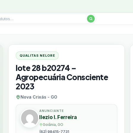
QUALITAS NELORE
lote 28 b20274 –
Agropecuária Consciente
2023
Nova Crixás - GO
ANUNCIANTE
Ilezio I. Ferreira
Goiânia, GO
(62) 98415-7731