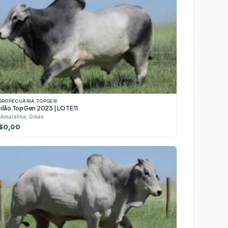
GROPECUÁRIA TOPGEN
ilão TopGen 2023 | LOTE 11
Amaralina, Goiás
$
0,00