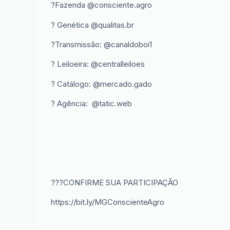
?Fazenda @consciente.agro
? Genética @qualitas.br
?Transmissão: @canaldoboi1
? Leiloeira: @centralleiloes
? Catálogo: @mercado.gado
? Agência: @tatic.web
???CONFIRME SUA PARTICIPAÇÃO
https://bit.ly/MGConscienteAgro