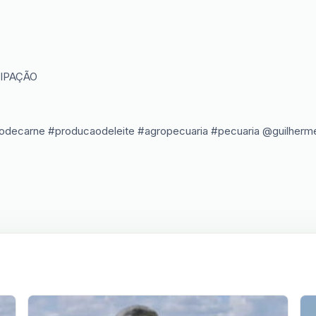
CIPAÇÃO
odecarne #producaodeleite #agropecuaria #pecuaria @guilher