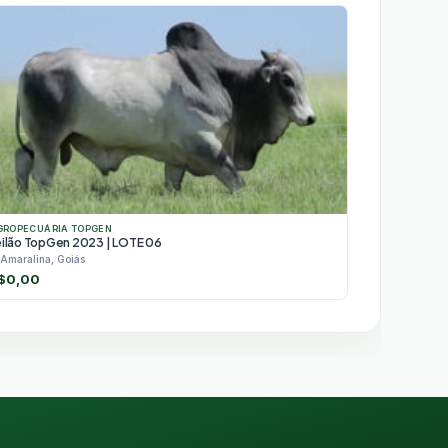
GROPECUÁRIA TOPGEN
eilão TopGen 2023 | LOTE 06
Amaralina, Goiás
$
0,00