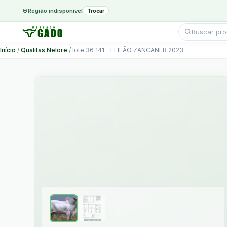
Região indisponível
Trocar
Pesquisar
produtos
Ir
Início
/
Qualitas Nelore
/ lote 36 141 – LEILÃO ZANCANER 2023
para
o
conteúdo