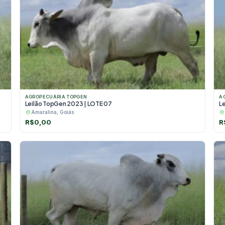
AGROPECUÁRIA TOPGEN
A
Leilão TopGen 2023 | LOTE 07
L
Amaralina, Goiás
R$
0,00
R