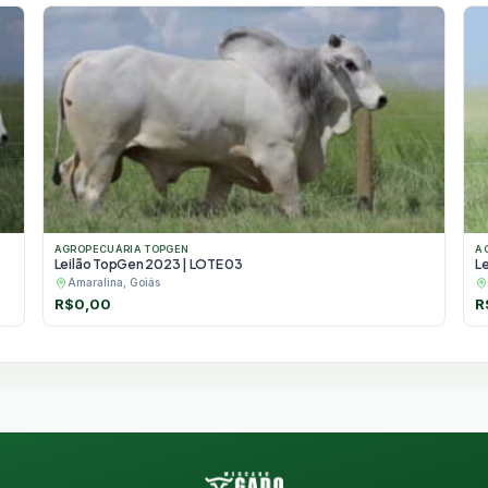
AGROPECUÁRIA TOPGEN
A
Leilão TopGen 2023 | LOTE 03
L
Amaralina, Goiás
R$
0,00
R