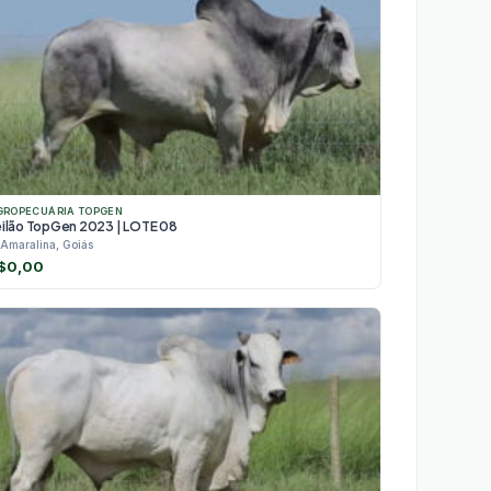
GROPECUÁRIA TOPGEN
eilão TopGen 2023 | LOTE 08
Amaralina, Goiás
$
0,00