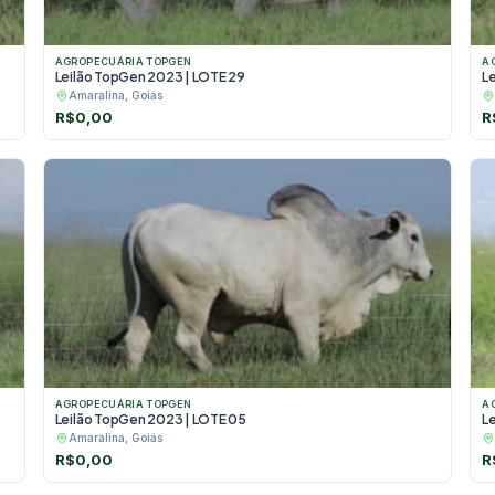
AGROPECUÁRIA TOPGEN
A
Leilão TopGen 2023 | LOTE 29
L
Amaralina, Goiás
R$
0,00
R
AGROPECUÁRIA TOPGEN
A
Leilão TopGen 2023 | LOTE 05
L
Amaralina, Goiás
R$
0,00
R