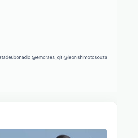
metadeubonadio @emoraes_qlt @leonishimotosouza