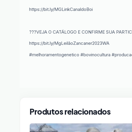
https://bit.ly/MGLinkCanaldoBoi
???VEJA O CATÁLOGO E CONFIRME SUA PARTI
https://bit.ly/MgLeilãoZancaner2023WA
#melhoramentogenetico #bovinocultura #produca
Produtos relacionados