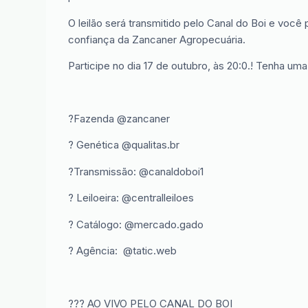
O leilão será transmitido pelo Canal do Boi e voc
confiança da Zancaner Agropecuária.
Participe no dia 17 de outubro, às 20:0.! Tenha uma
?Fazenda @zancaner
? Genética @qualitas.br
?Transmissão: @canaldoboi1
? Leiloeira: @centralleiloes
? Catálogo: @mercado.gado
? Agência: @tatic.web
??? AO VIVO PELO CANAL DO BOI