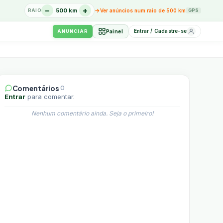
−
+
→
500 km
RAIO
Ver anúncios num raio de 500 km
GPS
Entrar / Cadastre-se
Painel
ANUNCIAR
Comentários
0
Entrar
para comentar.
Nenhum comentário ainda. Seja o primeiro!