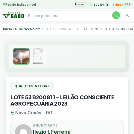
−
+
Região indisponível
Trocar
→
500 km
Filtrar
GPS
Pesquisar
produtos
Ir
Início
/
Qualitas Nelore
/ LOTE 53 B20081 1 – LEILÃO CONSCIENTE AGROPECUÁ
para
o
conteúdo
QUALITAS NELORE
LOTE 53 B20081 1 – LEILÃO CONSCIENTE
AGROPECUÁRIA 2023
Nova Crixás - GO
ANUNCIANTE
Ilezio I. Ferreira