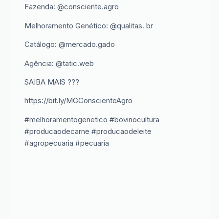
Fazenda: @consciente.agro
Melhoramento Genético: @qualitas. br
Catálogo: @mercado.gado
Agência: @tatic.web
SAIBA MAIS ???
https://bit.ly/MGConscienteAgro
#melhoramentogenetico #bovinocultura
#producaodecarne #producaodeleite
#agropecuaria #pecuaria