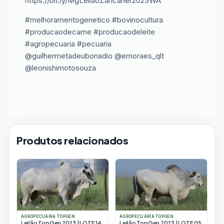
https://bit.ly/MgLeilãoZancaner2023WA
#melhoramentogenetico #bovinocultura
#producaodecarne #producaodeleite
#agropecuaria #pecuaria
@guilhermetadeubonadio @emoraes_qlt
@leonishimotosouza
Produtos relacionados
AGROPECUÁRIA TOPGEN
AGROPECUÁRIA TOPGEN
Leilão TopGen 2023 | LOTE 14
Leilão TopGen 2023 | LOTE 05