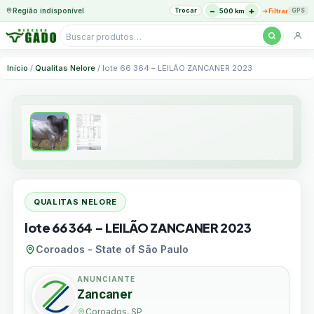
−
+
Região indisponível
Trocar
→
500 km
Filtrar
GPS
Pesquisar
produtos
Ir
Início
/
Qualitas Nelore
/ lote 66 364 – LEILÃO ZANCANER 2023
para
o
conteúdo
QUALITAS NELORE
lote 66 364 – LEILÃO ZANCANER 2023
Coroados - State of São Paulo
ANUNCIANTE
Zancaner
Coroados, SP