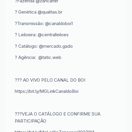
?Fazenda @zancaner
? Genética @qualitas.br
?Transmissão: @canaldoboi1
? Leiloeira: @centralleiloes
? Catálogo: @mercado.gado
? Agência: @tatic.web
??? AO VIVO PELO CANAL DO BOI
https://bit.ly/MGLinkCanaldoBoi
???VEJA O CATÁLOGO E CONFIRME SUA
PARTICIPAÇÃO