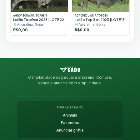
AGROPECUÁRIA TOPGEN
AGROPECUÁRIA TOPGEN
Leilão TopGen 2023 | LOTE 22
Leilão TopGen 2023 | LOTE 15
Amaralina, Goiás
Amaralina, Goiás
R$
0,00
R$
0,00
O marketplace da pecuária brasileira. Compre,
venda e anuncie com simplicidade.
MARKETPLACE
Animais
Fazendas
Anunciar grátis