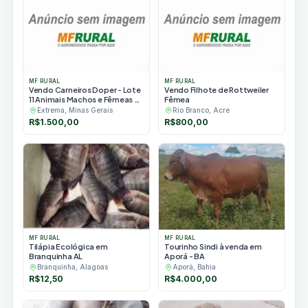
MF RURAL
MF RURAL
Vendo Carneiros Doper - Lote
Vendo Filhote de Rottweiler
11 Animais Machos e Fêmeas e
Fêmea
Borregos
Extrema, Minas Gerais
Rio Branco, Acre
R$
1.500,00
R$
800,00
MF RURAL
MF RURAL
Tilápia Ecológica em
Tourinho Sindi à venda em
Branquinha AL
Aporá - BA
Branquinha, Alagoas
Aporá, Bahia
R$
12,50
R$
4.000,00