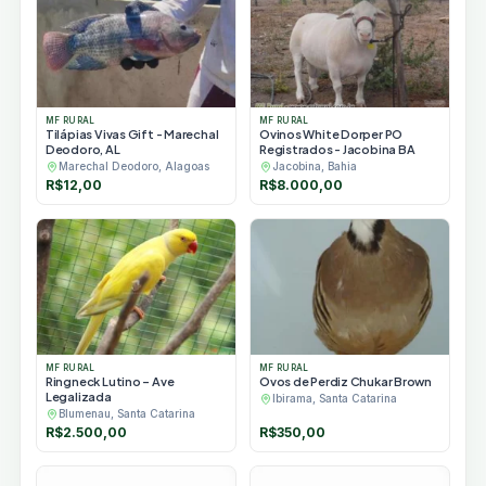
MF RURAL
MF RURAL
Tilápias Vivas Gift - Marechal
Ovinos White Dorper PO
Deodoro, AL
Registrados - Jacobina BA
Marechal Deodoro, Alagoas
Jacobina, Bahia
R$
12,00
R$
8.000,00
MF RURAL
MF RURAL
Ringneck Lutino – Ave
Ovos de Perdiz Chukar Brown
Legalizada
Ibirama, Santa Catarina
Blumenau, Santa Catarina
R$
2.500,00
R$
350,00