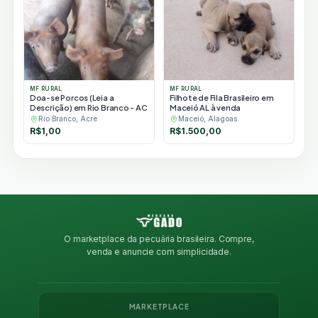
MF RURAL
MF RURAL
Doa-se Porcos (Leia a
Filhote de Fila Brasileiro em
Descrição) em Rio Branco - AC
Maceió AL à venda
Rio Branco, Acre
Maceió, Alagoas
R$
1,00
R$
1.500,00
O marketplace da pecuária brasileira. Compre,
venda e anuncie com simplicidade.
MARKETPLACE