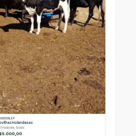
ANDERLEY
ovilhas Holandesas
Trindade, Goiás
$
5.000,00