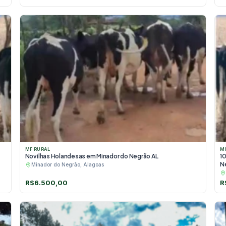
MF RURAL
M
Novilhas Holandesas em Minador do Negrão AL
1
N
Minador do Negrão, Alagoas
R$
6.500,00
R