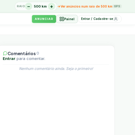
−
+
→
500 km
RAIO
Ver anúncios num raio de 500 km
GPS
Entrar / Cadastre-se
Painel
ANUNCIAR
Comentários
0
Entrar
para comentar.
Nenhum comentário ainda. Seja o primeiro!