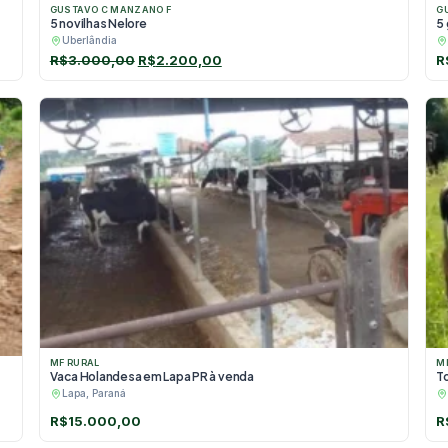
GUSTAVO C MANZANO F
G
5 novilhas Nelore
5
Uberlândia
O
O
R$
3.000,00
R$
2.200,00
R
preço
preço
original
atual
era:
é:
R$3.000,00.
R$2.200,00.
MF RURAL
M
Vaca Holandesa em Lapa PR à venda
T
Lapa, Paraná
R$
15.000,00
R