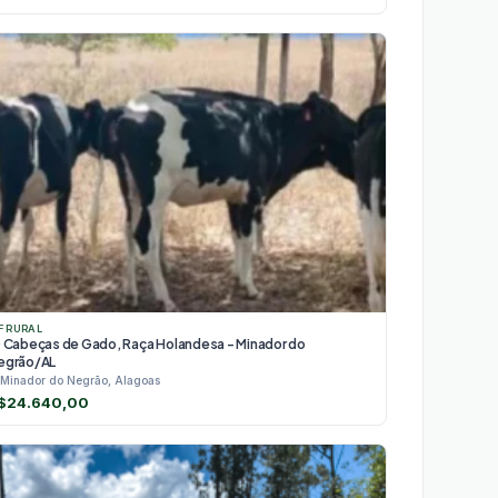
F RURAL
0 Cabeças de Gado, Raça Holandesa - Minador do
egrão/AL
Minador do Negrão, Alagoas
$
24.640,00