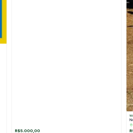
W
N
R$
5.000,00
R