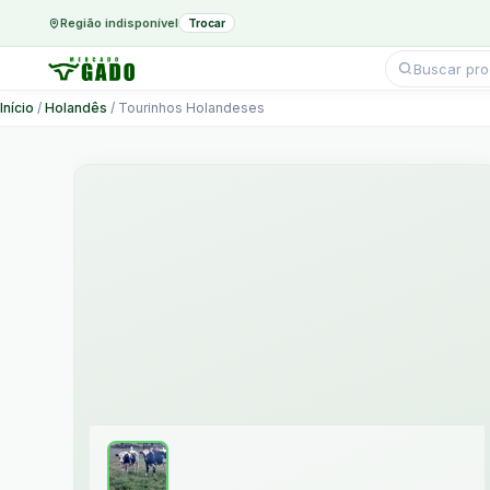
Região indisponível
Trocar
Pesquisar
produtos
Ir
Início
/
Holandês
/ Tourinhos Holandeses
para
o
conteúdo