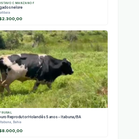
USTAVO C MANZANO F
 gados nelore
atibaia
$
2.300,00
F RURAL
ouro Reprodutor Holandês 5 anos - Itabuna/BA
Itabuna, Bahia
$
8.000,00