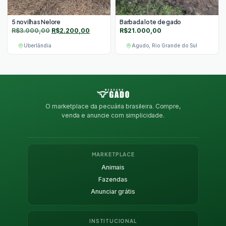
5 novilhas Nelore
Barbada lote de gado
O
O
R$
3.000,00
R$
2.200,00
R$
21.000,00
preço
preço
Uberlândia
Agudo, Rio Grande do Sul
original
atual
era:
é:
R$3.000,00.
R$2.200,00.
O marketplace da pecuária brasileira. Compre,
venda e anuncie com simplicidade.
MARKETPLACE
Animais
Fazendas
Anunciar grátis
INSTITUCIONAL