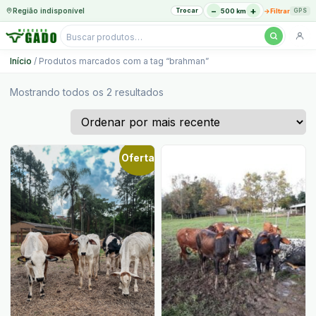
−
+
Região indisponível
Trocar
→
500 km
Filtrar
GPS
Pesquisar
produtos
Ir
Início
/ Produtos marcados com a tag “brahman”
para
o
Classificado
Mostrando todos os 2 resultados
por
conteúdo
mais
recente
Oferta!