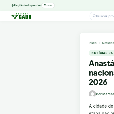
Região indisponível
Trocar
Pesquisar
produtos
Ir
para
o
conteúdo
Início
Notícia
NOTÍCIAS DA
Anastá
nacion
2026
Por Merca
A cidade de 
etapa nacion