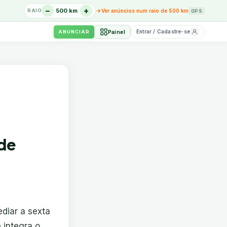
−
+
→
500 km
Ver anúncios num raio de 500 km
RAIO
GPS
Entrar / Cadastre-se
Painel
ANUNCIAR
ade
ediar a sexta
 integra o