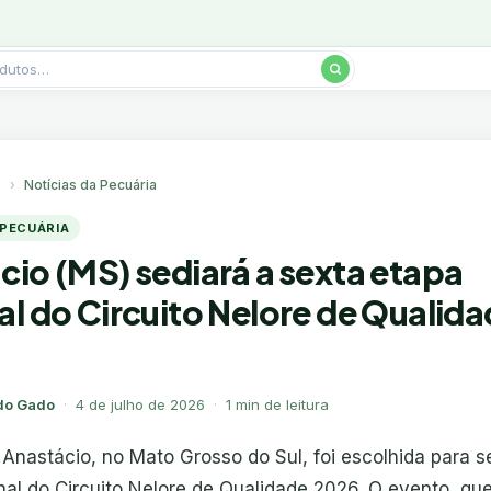
s
Notícias da Pecuária
 PECUÁRIA
cio (MS) sediará a sexta etapa
al do Circuito Nelore de Qualid
do Gado
·
4 de julho de 2026
·
1 min de leitura
Anastácio, no Mato Grosso do Sul, foi escolhida para s
al do Circuito Nelore de Qualidade 2026. O evento, que