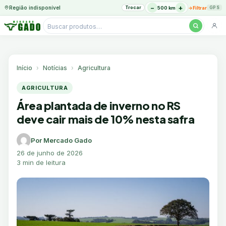
−
+
Região indisponível
Trocar
→
500 km
Filtrar
GPS
Pesquisar
produtos
Ir
para
o
Início
Notícias
Agricultura
conteúdo
AGRICULTURA
Área plantada de inverno no RS
deve cair mais de 10% nesta safra
Por Mercado Gado
26 de junho de 2026
3 min de leitura