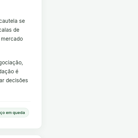
cautela se
calas de
o mercado
gociação,
dação é
ar decisões
eço em queda