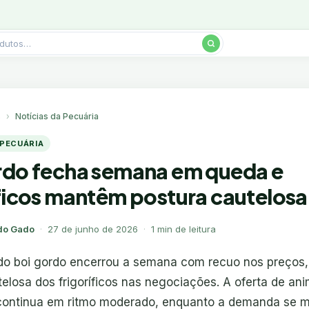
s
Notícias da Pecuária
 PECUÁRIA
rdo fecha semana em queda e
íficos mantêm postura cautelosa
do Gado
·
27 de junho de 2026
·
1 min de leitura
o boi gordo encerrou a semana com recuo nos preços, 
elosa dos frigoríficos nas negociações. A oferta de an
continua em ritmo moderado, enquanto a demanda se 