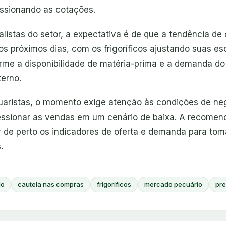
essionando as cotações.
listas do setor, a expectativa é de que a tendência de 
s próximos dias, com os frigoríficos ajustando suas es
rme a disponibilidade de matéria-prima e a demanda d
terno.
uaristas, o momento exige atenção às condições de ne
essionar as vendas em um cenário de baixa. A recomen
de perto os indicadores de oferta e demanda para tom
.
do
cautela nas compras
frigoríficos
mercado pecuário
pr