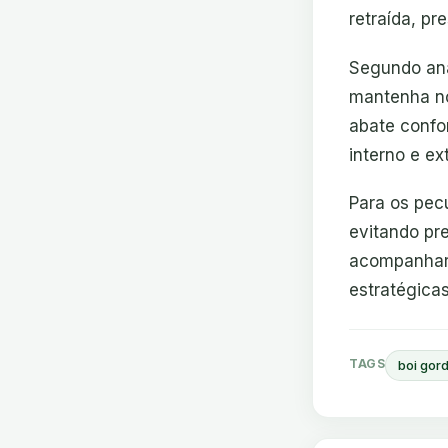
retraída, pr
Segundo ana
mantenha no
abate confo
interno e ex
Para os pec
evitando pr
acompanhar 
estratégicas
TAGS
boi gor