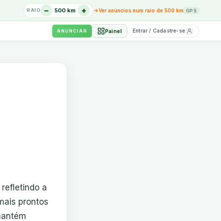
−
+
→
500 km
Ver anúncios num raio de 500 km
RAIO
GPS
Entrar / Cadastre-se
Painel
ANUNCIAR
refletindo a
imais prontos
mantém