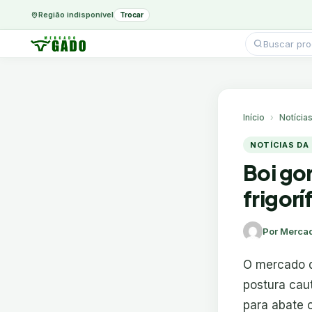
Região indisponível
Trocar
Pesquisar
produtos
Ir
para
o
conteúdo
Início
Notícia
NOTÍCIAS DA
Boi go
frigor
Por Merca
O mercado d
postura caut
para abate 