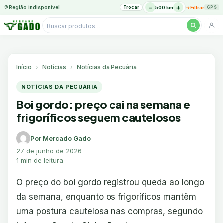
−
+
Região indisponível
Trocar
→
500 km
Filtrar
GPS
Pesquisar
produtos
Ir
para
o
Início
Notícias
Notícias da Pecuária
conteúdo
NOTÍCIAS DA PECUÁRIA
Boi gordo: preço cai na semana e
frigoríficos seguem cautelosos
Por Mercado Gado
27 de junho de 2026
1 min de leitura
O preço do boi gordo registrou queda ao longo
da semana, enquanto os frigoríficos mantêm
uma postura cautelosa nas compras, segundo