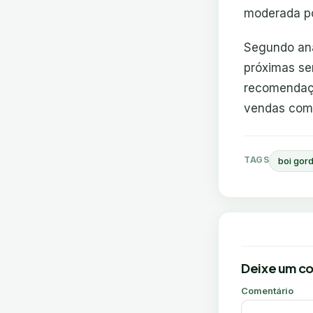
moderada po
Segundo ana
próximas se
recomendaçã
vendas com 
TAGS
boi gor
Deixe um c
Comentário