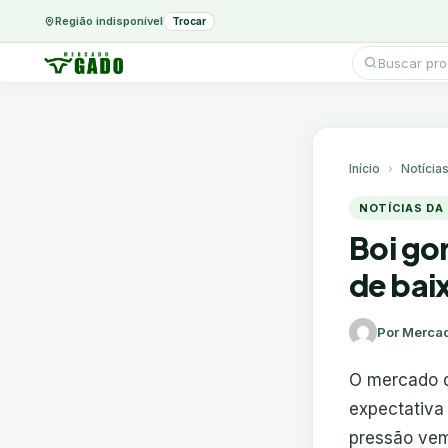
Região indisponível
Trocar
Pesquisar
produtos
Ir
para
o
conteúdo
Início
Notícia
NOTÍCIAS DA
Boi go
de bai
Por Merca
O mercado d
expectativa
pressão vem