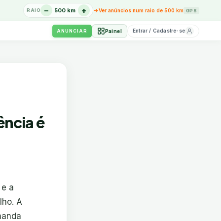
−
+
→
500 km
Ver anúncios num raio de 500 km
RAIO
GPS
Entrar / Cadastre-se
Painel
ANUNCIAR
ência é
 e a
lho. A
manda