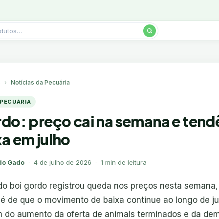
s
Notícias da Pecuária
 PECUÁRIA
rdo: preço cai na semana e tend
xa em julho
do Gado
·
4 de julho de 2026
·
1 min de leitura
o boi gordo registrou queda nos preços nesta semana,
 é de que o movimento de baixa continue ao longo de ju
 do aumento da oferta de animais terminados e da de