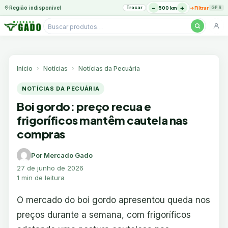
−
+
Região indisponível
Trocar
→
500 km
Filtrar
GPS
Pesquisar
produtos
Ir
para
o
Início
Notícias
Notícias da Pecuária
conteúdo
NOTÍCIAS DA PECUÁRIA
Boi gordo: preço recua e
frigoríficos mantêm cautela nas
compras
Por Mercado Gado
27 de junho de 2026
1 min de leitura
O mercado do boi gordo apresentou queda nos
preços durante a semana, com frigoríficos