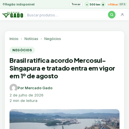
−
+
Região indisponível
Trocar
→
500 km
Filtrar
GPS
Pesquisar
produtos
Ir
para
o
Início
Notícias
Negócios
conteúdo
NEGÓCIOS
Brasil ratifica acordo Mercosul-
Singapura e tratado entra em vigor
em 1º de agosto
Por Mercado Gado
2 de julho de 2026
2 min de leitura