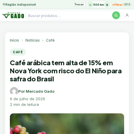
−
+
Região indisponível
Trocar
→
500 km
Filtrar
GPS
Pesquisar
produtos
Ir
para
o
Início
Notícias
Café
conteúdo
CAFÉ
Café arábica tem alta de 15% em
Nova York com risco do El Niño para
safra do Brasil
Por Mercado Gado
6 de julho de 2026
2 min de leitura