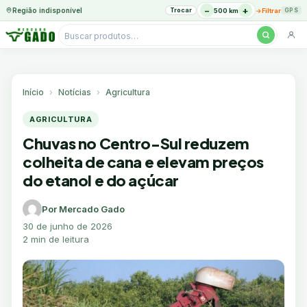
−
+
Região indisponível
Trocar
→
500 km
Filtrar
GPS
Pesquisar
produtos
Ir
para
o
Início
Notícias
Agricultura
conteúdo
AGRICULTURA
Chuvas no Centro-Sul reduzem
colheita de cana e elevam preços
do etanol e do açúcar
Por Mercado Gado
30 de junho de 2026
2 min de leitura