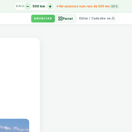
−
+
→
500 km
Ver anúncios num raio de 500 km
RAIO
GPS
Entrar / Cadastre-se
Painel
ANUNCIAR