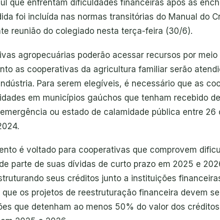
ul que enfrentam dificuldades financeiras após as enc
da foi incluída nas normas transitórias do Manual do Cr
e reunião do colegiado nesta terça-feira (30/6).
ivas agropecuárias poderão acessar recursos por meio
to as cooperativas da agricultura familiar serão atend
ndústria. Para serem elegíveis, é necessário que as co
dades em municípios gaúchos que tenham recebido de
 emergência ou estado de calamidade pública entre 26 d
2024.
ento é voltado para cooperativas que comprovem dific
e parte de suas dívidas de curto prazo em 2025 e 202
truturando seus créditos junto a instituições financeir
 que os projetos de reestruturação financeira devem s
ições que detenham ao menos 50% do valor dos crédito