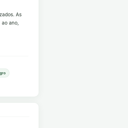
izados. As
% ao ano,
gro