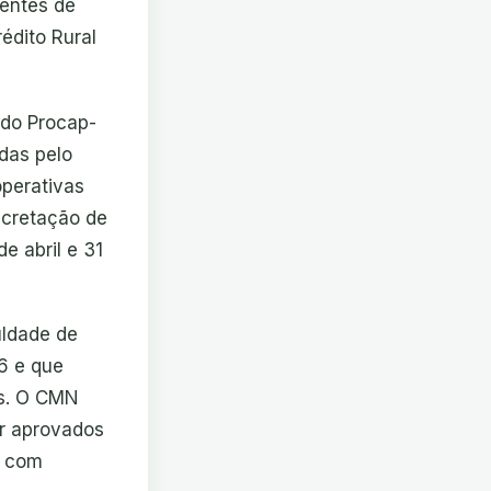
hentes de
édito Rural
 do Procap-
idas pelo
operativas
cretação de
e abril e 31
uldade de
6 e que
as. O CMN
er aprovados
s com