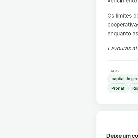
vencimento
Os limites 
cooperativas
enquanto as
Lavouras al
TAGS
capital de gir
Pronaf
Ri
Deixe um c