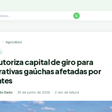
s
Agricultura
A
toriza capital de giro para
ativas gaúchas afetadas por
ntes
do Gado
·
30 de junho de 2026
·
2 min de leitura