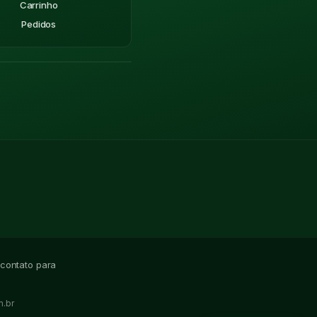
Carrinho
Pedidos
 contato para
.br