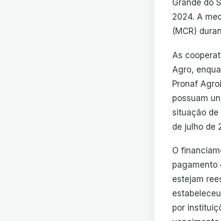
Grande do S
2024. A medi
(MCR) durant
As cooperat
Agro, enquan
Pronaf Agroi
possuam uni
situação de
de julho de 
O financiam
pagamento d
estejam rees
estabeleceu
por institu