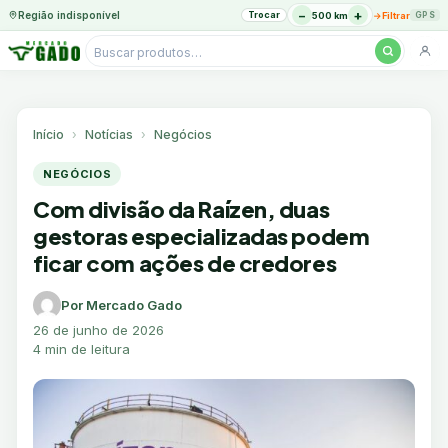
−
+
Região indisponível
Trocar
→
500 km
Filtrar
GPS
Pesquisar
produtos
Ir
para
o
Início
Notícias
Negócios
conteúdo
NEGÓCIOS
Com divisão da Raízen, duas
gestoras especializadas podem
ficar com ações de credores
Por Mercado Gado
26 de junho de 2026
4 min de leitura