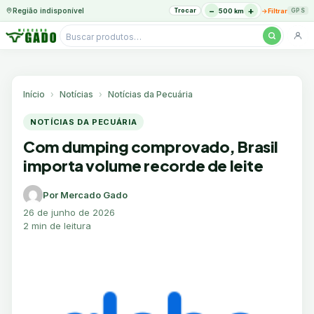
−
+
Região indisponível
Trocar
→
500 km
Filtrar
GPS
Pesquisar
produtos
Ir
para
o
Início
Notícias
Notícias da Pecuária
conteúdo
NOTÍCIAS DA PECUÁRIA
Com dumping comprovado, Brasil
importa volume recorde de leite
Por Mercado Gado
26 de junho de 2026
2 min de leitura