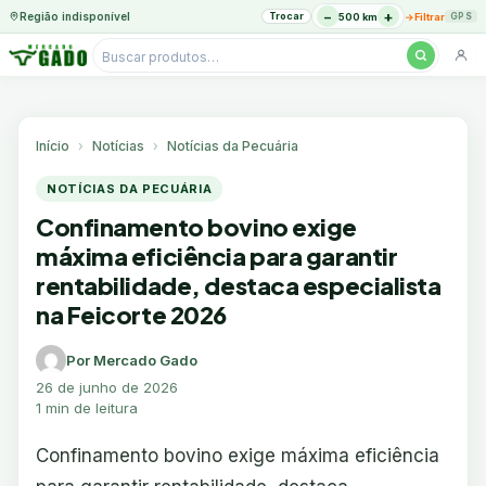
−
+
Região indisponível
Trocar
→
500 km
Filtrar
GPS
Pesquisar
produtos
Ir
para
o
Início
Notícias
Notícias da Pecuária
conteúdo
NOTÍCIAS DA PECUÁRIA
Confinamento bovino exige
máxima eficiência para garantir
rentabilidade, destaca especialista
na Feicorte 2026
Por Mercado Gado
26 de junho de 2026
1 min de leitura
Confinamento bovino exige máxima eficiência