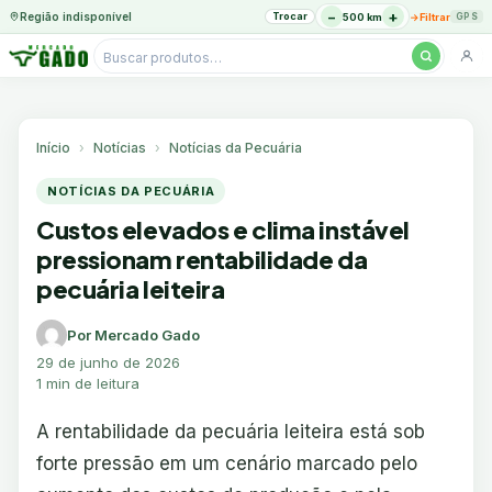
−
+
Região indisponível
Trocar
→
500 km
Filtrar
GPS
Pesquisar
produtos
Ir
para
o
Início
Notícias
Notícias da Pecuária
conteúdo
NOTÍCIAS DA PECUÁRIA
Custos elevados e clima instável
pressionam rentabilidade da
pecuária leiteira
Por Mercado Gado
29 de junho de 2026
1 min de leitura
A rentabilidade da pecuária leiteira está sob
forte pressão em um cenário marcado pelo