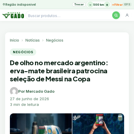
−
+
Região indisponível
Trocar
→
500 km
Filtrar
GPS
Pesquisar
produtos
Ir
para
o
Início
Notícias
Negócios
conteúdo
NEGÓCIOS
De olho no mercado argentino:
erva-mate brasileira patrocina
seleção de Messi na Copa
Por Mercado Gado
27 de junho de 2026
3 min de leitura