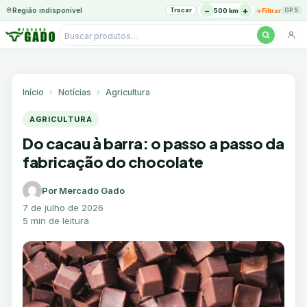
−
+
Região indisponível
Trocar
→
500 km
Filtrar
GPS
Pesquisar
produtos
Ir
para
o
Início
Notícias
Agricultura
conteúdo
AGRICULTURA
Do cacau à barra: o passo a passo da
fabricação do chocolate
Por Mercado Gado
7 de julho de 2026
5 min de leitura