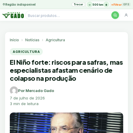
−
+
Região indisponível
Trocar
→
500 km
Filtrar
GPS
Pesquisar
produtos
Ir
para
o
Início
Notícias
Agricultura
conteúdo
AGRICULTURA
El Niño forte: riscos para safras, mas
especialistas afastam cenário de
colapso na produção
Por Mercado Gado
7 de julho de 2026
3 min de leitura