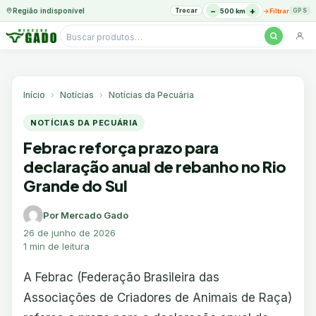
−
+
Região indisponível
Trocar
→
500 km
Filtrar
GPS
Pesquisar
produtos
Ir
para
o
Início
Notícias
Notícias da Pecuária
conteúdo
NOTÍCIAS DA PECUÁRIA
Febrac reforça prazo para
declaração anual de rebanho no Rio
Grande do Sul
Por Mercado Gado
26 de junho de 2026
1 min de leitura
A Febrac (Federação Brasileira das
Associações de Criadores de Animais de Raça)