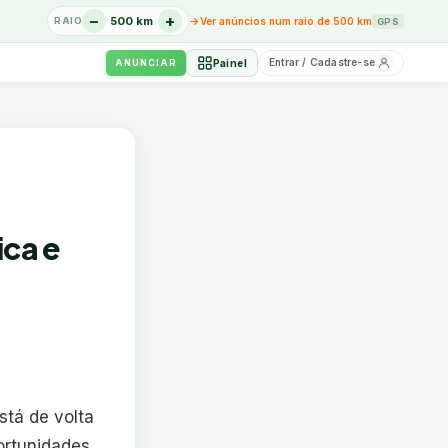
−
+
→
500 km
Ver anúncios num raio de 500 km
RAIO
GPS
Entrar / Cadastre-se
Painel
ANUNCIAR
ica e
stá de volta
ortunidades