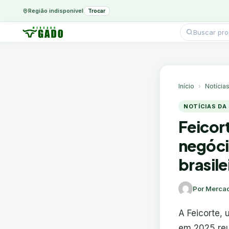
Região indisponível
Trocar
Pesquisar
produtos
Ir
para
o
conteúdo
Início
Notícia
NOTÍCIAS DA
Feicor
negóci
brasile
Por Merca
A Feicorte, 
em 2025 reu