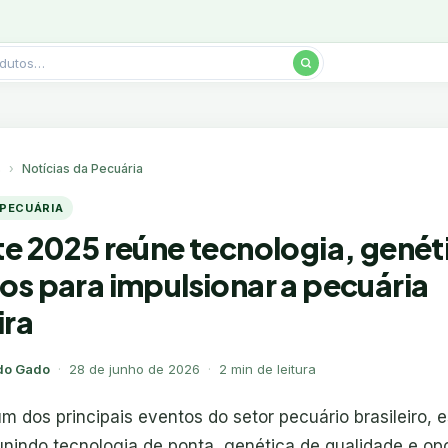
s
Notícias da Pecuária
 PECUÁRIA
te 2025 reúne tecnologia, genét
os para impulsionar a pecuária
ira
do Gado
·
28 de junho de 2026
·
2 min de leitura
um dos principais eventos do setor pecuário brasileiro, e
nindo tecnologia de ponta, genética de qualidade e op