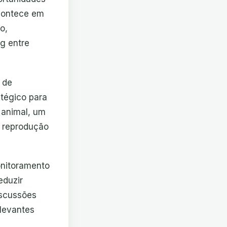
acontece em
o,
g entre
 de
atégico para
 animal, um
e reprodução
onitoramento
eduzir
iscussões
elevantes