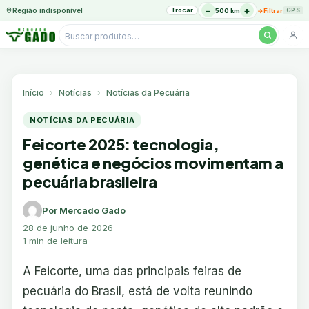
−
+
Região indisponível
Trocar
→
500 km
Filtrar
GPS
Pesquisar
produtos
Ir
para
o
Início
Notícias
Notícias da Pecuária
conteúdo
NOTÍCIAS DA PECUÁRIA
Feicorte 2025: tecnologia,
genética e negócios movimentam a
pecuária brasileira
Por Mercado Gado
28 de junho de 2026
1 min de leitura
A Feicorte, uma das principais feiras de
pecuária do Brasil, está de volta reunindo