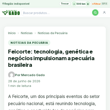
−
+
Região indisponível
Trocar
→
500 km
Filtrar
GPS
Pesquisar
produtos
Ir
para
o
Início
Notícias
Notícias da Pecuária
conteúdo
NOTÍCIAS DA PECUÁRIA
Feicorte: tecnologia, genética e
negócios impulsionam a pecuária
brasileira
Por Mercado Gado
28 de junho de 2026
1 min de leitura
A Feicorte, um dos principais eventos do setor
pecuário nacional, está reunindo tecnologia,