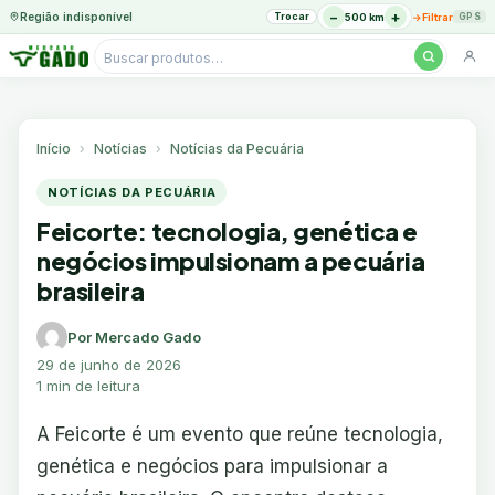
−
+
Região indisponível
Trocar
→
500 km
Filtrar
GPS
Pesquisar
produtos
Ir
para
o
Início
Notícias
Notícias da Pecuária
conteúdo
NOTÍCIAS DA PECUÁRIA
Feicorte: tecnologia, genética e
negócios impulsionam a pecuária
brasileira
Por Mercado Gado
29 de junho de 2026
1 min de leitura
A Feicorte é um evento que reúne tecnologia,
genética e negócios para impulsionar a