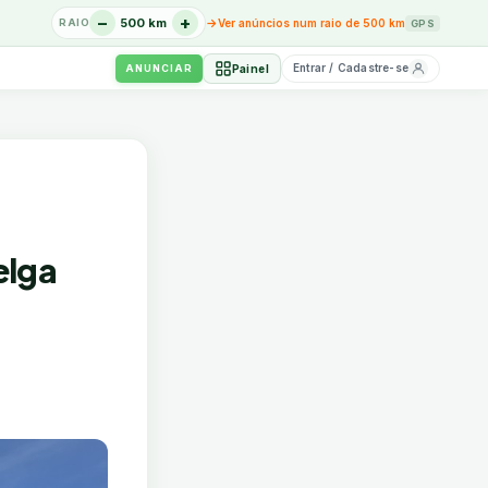
−
+
→
500 km
Ver anúncios num raio de 500 km
RAIO
GPS
Entrar / Cadastre-se
Painel
ANUNCIAR
elga