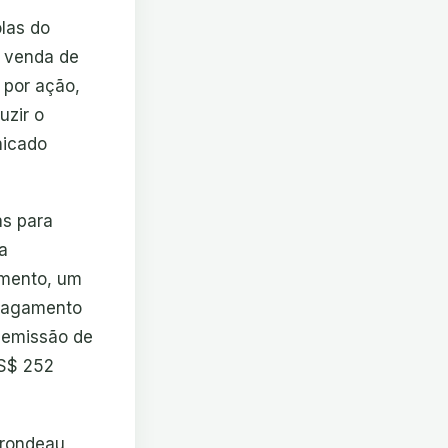
las do
 venda de
 por ação,
uzir o
nicado
as para
a
amento, um
 pagamento
 emissão de
US$ 252
Brondeau,