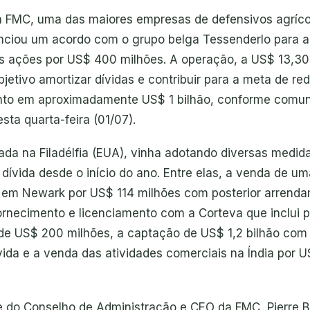
 FMC, uma das maiores empresas de defensivos agríco
ciou um acordo com o grupo belga Tessenderlo para a
 ações por US$ 400 milhões. A operação, a US$ 13,30
etivo amortizar dívidas e contribuir para a meta de red
to em aproximadamente US$ 1 bilhão, conforme comu
sta quarta-feira (01/07).
ada na Filadélfia (EUA), vinha adotando diversas medid
 dívida desde o início do ano. Entre elas, a venda de um
 em Newark por US$ 114 milhões com posterior arrend
ornecimento e licenciamento com a Corteva que inclui
de US$ 200 milhões, a captação de US$ 1,2 bilhão com
ívida e a venda das atividades comerciais na Índia por 
e do Conselho de Administração e CEO da FMC, Pierre 