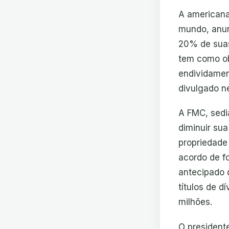
A americana
mundo, anun
20% de suas
tem como obj
endividamen
divulgado ne
A FMC, sedi
diminuir sua
propriedade
acordo de f
antecipado 
títulos de d
milhões.
O president