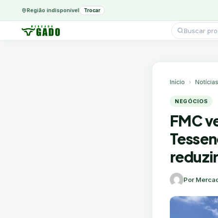
Região indisponível
Trocar
Pesquisar
produtos
Ir
para
o
conteúdo
Início
Notícia
NEGÓCIOS
FMC ve
Tessen
reduzir
Por Merca