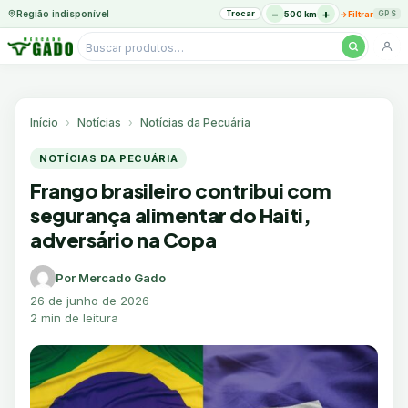
−
+
Região indisponível
Trocar
→
500 km
Filtrar
GPS
Pesquisar
produtos
Ir
para
o
Início
Notícias
Notícias da Pecuária
conteúdo
NOTÍCIAS DA PECUÁRIA
Frango brasileiro contribui com
segurança alimentar do Haiti,
adversário na Copa
Por Mercado Gado
26 de junho de 2026
2 min de leitura