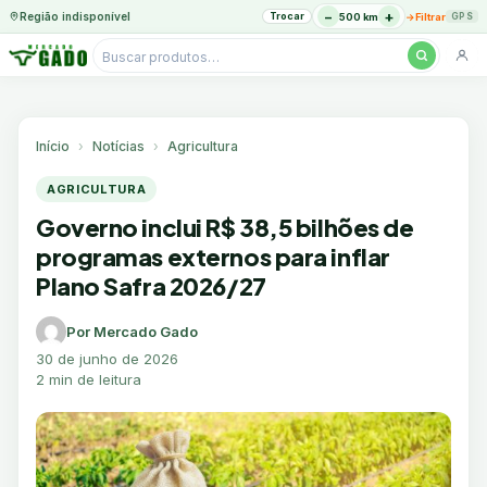
−
+
Região indisponível
Trocar
→
500 km
Filtrar
GPS
Pesquisar
produtos
Ir
para
o
Início
Notícias
Agricultura
conteúdo
AGRICULTURA
Governo inclui R$ 38,5 bilhões de
programas externos para inflar
Plano Safra 2026/27
Por Mercado Gado
30 de junho de 2026
2 min de leitura