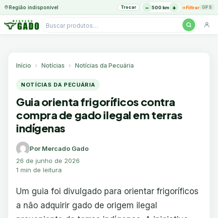
−
+
Região indisponível
Trocar
→
500 km
Filtrar
GPS
Pesquisar
produtos
Ir
para
o
Início
Notícias
Notícias da Pecuária
conteúdo
NOTÍCIAS DA PECUÁRIA
Guia orienta frigoríficos contra
compra de gado ilegal em terras
indígenas
Por Mercado Gado
26 de junho de 2026
1 min de leitura
Um guia foi divulgado para orientar frigoríficos
a não adquirir gado de origem ilegal