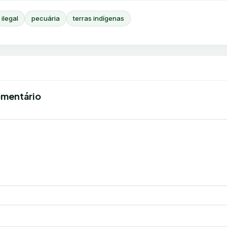
ilegal
pecuária
terras indígenas
omentário