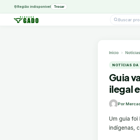
Região indisponível
Trocar
Pesquisar
produtos
Ir
para
o
conteúdo
Início
Notícia
NOTÍCIAS DA
Guia va
ilegal 
Por Merca
Um guia foi 
indígenas, 