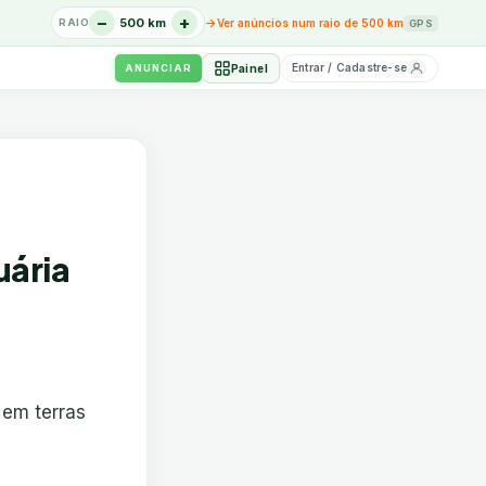
−
+
→
500 km
Ver anúncios num raio de 500 km
RAIO
GPS
Entrar / Cadastre-se
Painel
ANUNCIAR
uária
 em terras