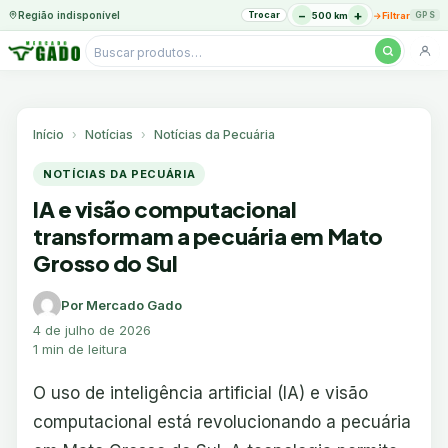
−
+
Região indisponível
Trocar
→
500 km
Filtrar
GPS
Pesquisar
produtos
Ir
para
o
Início
Notícias
Notícias da Pecuária
conteúdo
NOTÍCIAS DA PECUÁRIA
IA e visão computacional
transformam a pecuária em Mato
Grosso do Sul
Por Mercado Gado
4 de julho de 2026
1 min de leitura
O uso de inteligência artificial (IA) e visão
computacional está revolucionando a pecuária