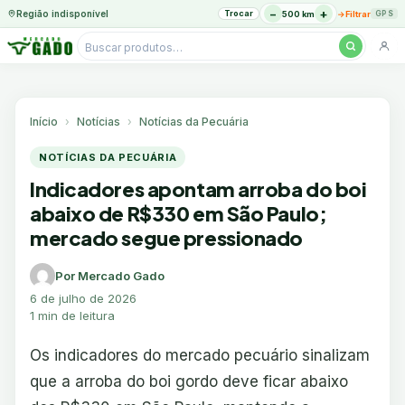
−
+
Região indisponível
Trocar
→
500 km
Filtrar
GPS
Pesquisar
produtos
Ir
para
o
Início
Notícias
Notícias da Pecuária
conteúdo
NOTÍCIAS DA PECUÁRIA
Indicadores apontam arroba do boi
abaixo de R$330 em São Paulo;
mercado segue pressionado
Por Mercado Gado
6 de julho de 2026
1 min de leitura
Os indicadores do mercado pecuário sinalizam
que a arroba do boi gordo deve ficar abaixo