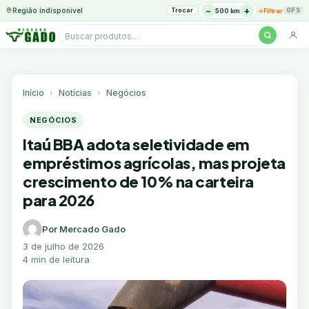
−
+
Região indisponível
Trocar
→
500 km
Filtrar
GPS
Pesquisar
produtos
Ir
para
o
Início
Notícias
Negócios
conteúdo
NEGÓCIOS
Itaú BBA adota seletividade em
empréstimos agrícolas, mas projeta
crescimento de 10% na carteira
para 2026
Por Mercado Gado
3 de julho de 2026
4 min de leitura