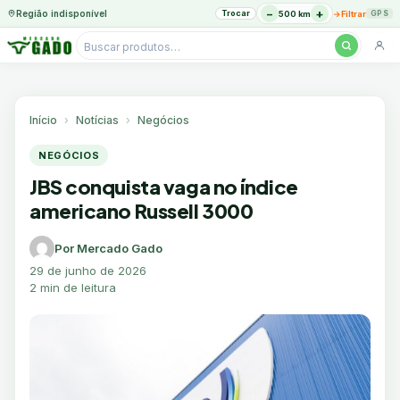
−
+
Região indisponível
Trocar
→
500 km
Filtrar
GPS
Pesquisar
produtos
Ir
para
o
Início
Notícias
Negócios
conteúdo
NEGÓCIOS
JBS conquista vaga no índice
americano Russell 3000
Por Mercado Gado
29 de junho de 2026
2 min de leitura